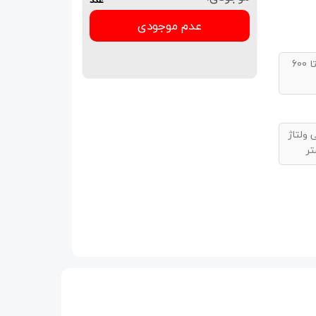
عدم موجودی
تا 600
ولتاژ
تر