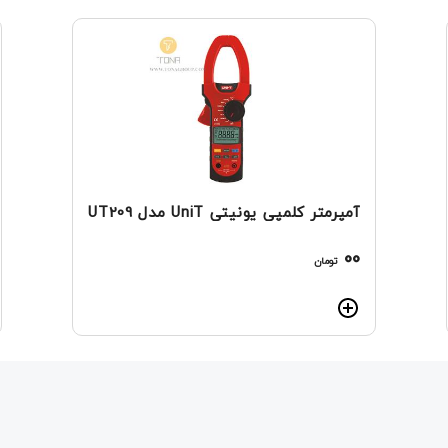
آمپرمتر کلمپی یونیتی UniT مدل UT209
00
تومان