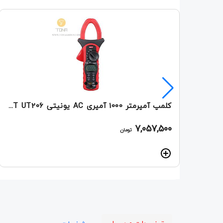
کلمپ آمپرمتر 1000 آمپری AC یونیتی UNI-T UT206
7,057,500
تومان