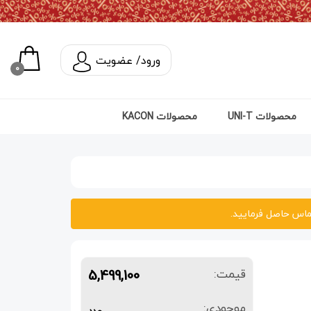
ورود/ عضویت
0
محصولات UNI-T
محصولات KACON
اس حاصل فرمایید.
5,499,100
قیمت:
موجودی:
عدد