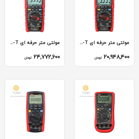
مولتی متر حرفه ای UT195M UNI-T
مولتی متر حرفه ای UT195DS UNI-T
24,772,600
20,948,400
تومان
تومان