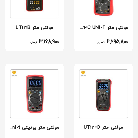
مولتی متر UT890C UNI-T
مولتی متر UT121B
3,168,900
2,695,800
تومان
تومان
مولتی متر UT123D
مولتی متر یونیتی UT139S uni-t