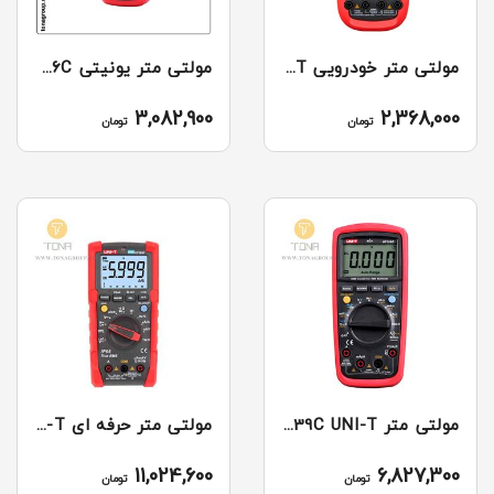
مولتی متر خودرویی UT109 UNI-T
مولتی متر یونیتی uni-t +UT136C
3,082,900
2,368,000
تومان
تومان
مولتی متر UT139C UNI-T
مولتی متر حرفه ای UT191E UNI-T
11,024,600
6,827,300
تومان
تومان