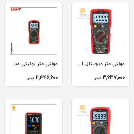
مولتی متر دیجیتال UT89XD UNI-T
مولتی متر یونیتی مدل UNI-T UT890D plus
2,446,600
3,637,000
تومان
تومان