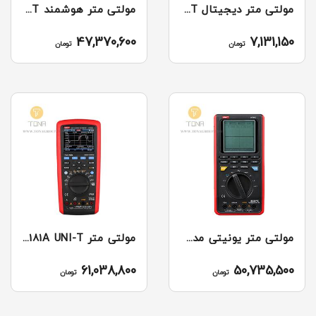
مولتی متر دیجیتال UT61B UNI-T
مولتی متر هوشمند UT71E UNI-T
47,370,600
7,131,150
تومان
تومان
مولتی متر یونیتی مدل UNI-T UT81C
مولتی متر UT181A UNI-T
61,038,800
50,735,500
تومان
تومان