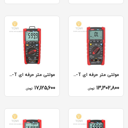
مولتی متر حرفه ای UT191T UNI-T
مولتی متر حرفه ای UT195E UNI-T
17,125,600
13,302,800
تومان
تومان