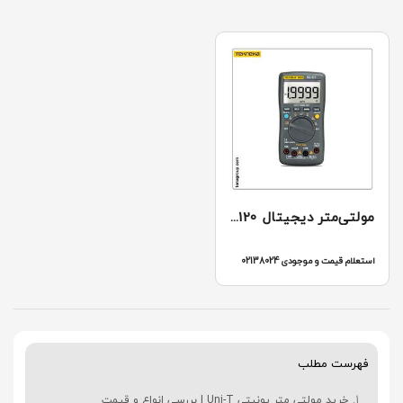
مولتی‌متر دیجیتال TeknekaM120
استعلام قیمت و موجودی 02138024
فهرست مطلب
خرید مولتی متر یونیتی Uni-T | بررسی انواع و قیمت