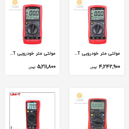
مولتی متر خودرویی UT105 UNI-T
مولتی متر خودرویی UT107 UNI-T
5,211,800
4,242,900
تومان
تومان