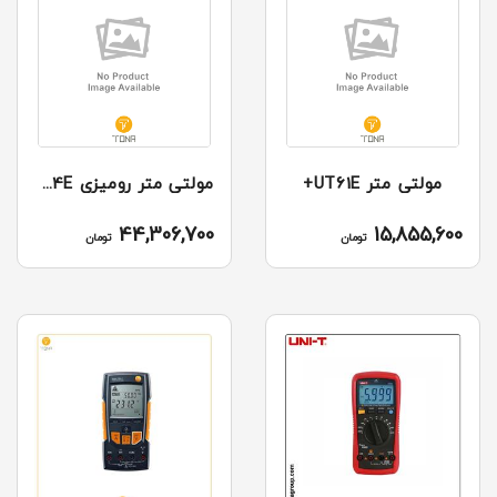
مولتی متر UT61E+
مولتی متر رومیزی UT8804E
44,306,700
15,855,600
تومان
تومان