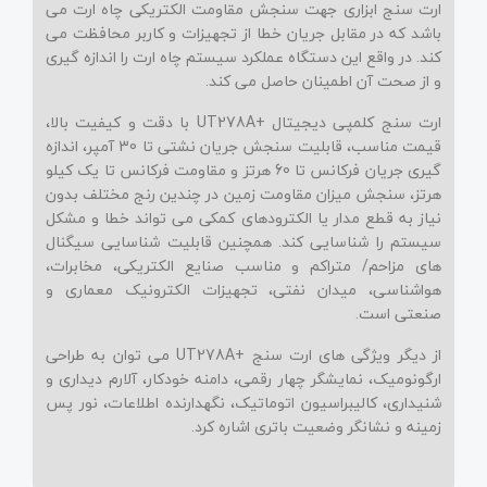
ارت سنج ابزاری جهت سنجش مقاومت الکتریکی چاه ارت می
باشد که در مقابل جریان خطا از تجهیزات و کاربر محافظت می
کند. در واقع این دستگاه عملکرد سیستم چاه ارت را اندازه گیری
و از صحت آن اطمینان حاصل می کند.
ارت سنج کلمپی دیجیتال +
UT278A
با دقت و کیفیت بالا،
قیمت مناسب، قابلیت سنجش جریان نشتی تا 30 آمپر، اندازه
گیری جریان فرکانس تا 60 هرتز و مقاومت فرکانس تا یک کیلو
هرتز، سنجش میزان مقاومت زمین در چندین رنج مختلف بدون
نیاز به قطع مدار یا الکترودهای کمکی می تواند خطا و مشکل
سیستم را شناسایی کند. همچنین قابلیت شناسایی سیگنال
های مزاحم/ متراکم و مناسب صنایع الکتریکی، مخابرات،
هواشناسی، میدان نفتی، تجهیزات الکترونیک معماری و
صنعتی است.
از دیگر ویژگی های ارت سنج +
UT278A
می توان به طراحی
ارگونومیک، نمایشگر چهار رقمی، دامنه خودکار، آلارم دیداری و
شنیداری، کالیبراسیون اتوماتیک، نگهدارنده اطلاعات، نور پس
زمینه و نشانگر وضعیت باتری اشاره کرد.