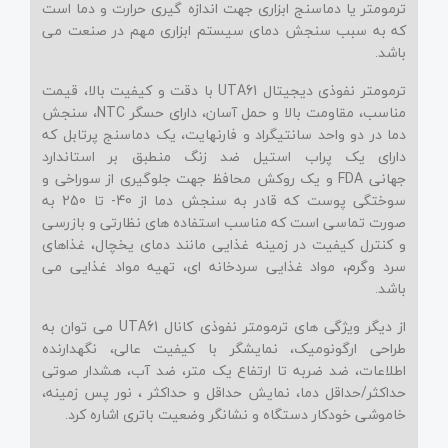
ترمومتر یا دماسنج ابزاری جهت اندازه گیری حرارت و دما است
که به سبب سنجش دمای سیستم ابزاری مهم در صنعت می
باشد.
ترمومتر نفوذی دیجیتال
UTA61
با دقت و کیفیت بالا، قیمت
مناسب، مقاومت بالا و حمل آسان، دارای حسگر
NTC
، سنجش
دما در دو واحد سانتیگراد و فارنهایت، یک دماسنج پرتابل که
دارای یک پراب استیل ضد زنگ منطبق بر استاندارد
جهانی
FDA
و یک روکش محافظ جهت جلوگیری از سوراخی و
سوختگی پوست که قادر به سنجش دما از 40- تا 250 به
صورت تماسی است که مناسب استفاده های نظارتی و بازرسی
و کنترل کیفیت در زمینه غذایی مانند دمای یخچال، غذاهای
سرد وگرم، مواد غذایی سردخانه ای، تهیه مواد غذایی می
باشد.
از دیگر ویژگی های ترمومتر نفوذی کانال
UTA61
می توان به
طراحی ارگونومیک، نمایشگر با کیفیت عالی، نگهدارنده
اطلاعات، ضد ضربه تا ارتفاع یک متر، ضد آب، هشدار صوتی
حداکثر/حداقل دما، نمایش حداقل و حداکثر ، نور پس زمینه،
خاموشی خودکار دستگاه و نشانگر وضعیت باتری اشاره کرد.