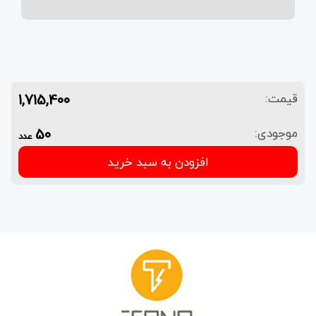
1,715,400
قیمت:
50
موجودی:
عدد
افزودن به سبد خرید