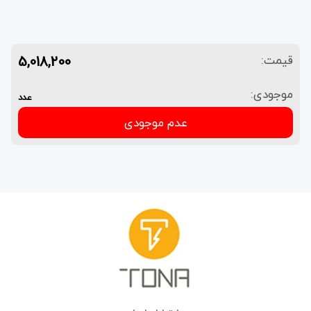
5,018,200
قیمت:
موجودی:
عدد
عدم موجودی