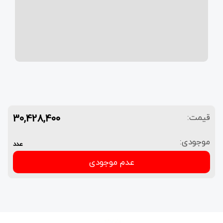
30,428,400
قیمت:
موجودی:
عدد
عدم موجودی