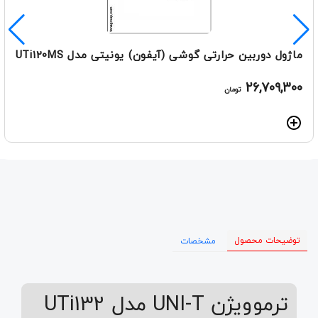
ماژول دوربین حرارتی گوشی (آیفون) یونیتی مدل UTi120MS
26,709,300
تومان
توضیحات محصول
مشخصات
ترموویژن UNI-T مدل UTi132