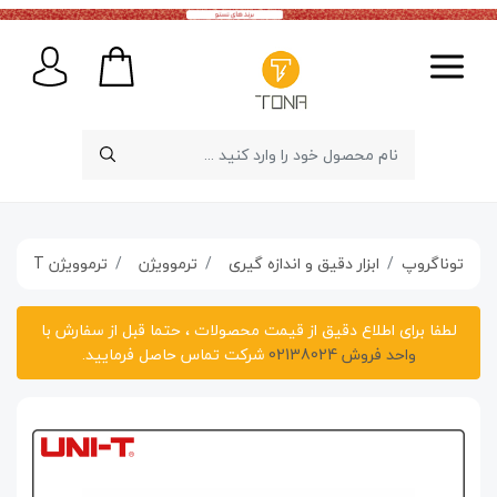
توناگروپ
ابزار دقیق و اندازه گیری
ترموویژن
ترموویژن UNI-T مدل UTi132
لطفا برای اطلاع دقیق از قیمت محصولات ، حتما قبل از سفارش با
واحد فروش 02138024
شرکت تماس حاصل فرمایید.