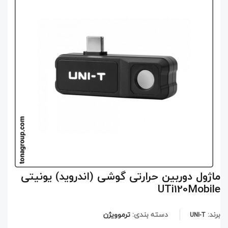
ماژول دوربین حرارتی گوشی (اندروید) یونیتی
UTi120Mobile
برند:
دسته بندی:
ترموویژن
UNI-T