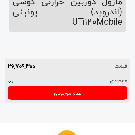
ماژول دوربین حرارتی گوشی
(اندروید) یونیتی
UTi120Mobile
26,709,300
قیمت:
موجودی:
عدد
عدم موجودی