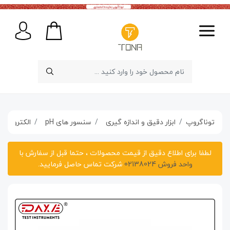
توناگروپ
ابزار دقیق و اندازه گیری
سنسور های pH
الکترود pH گوگردزدایی و نیتریفیکاسیون مدل DX-500 برند DAX Instruments
لطفا برای اطلاع دقیق از قیمت محصولات ، حتما قبل از سفارش با
واحد فروش 02138024
شرکت تماس حاصل فرمایید.