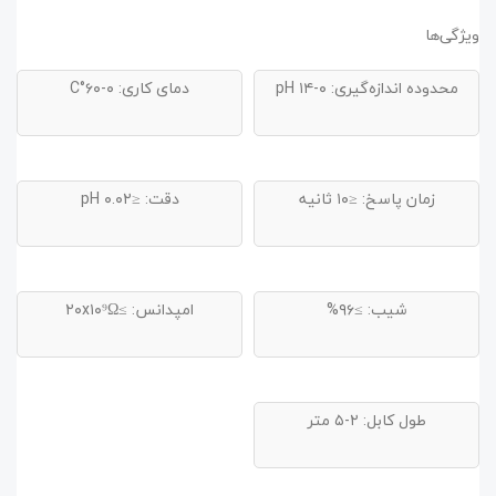
ویژگی‌ها
محدوده اندازه‌گیری
: ۰-۱۴ pH
دمای کاری
: ۰-۶۰°C
زمان پاسخ
: ≤۱۰ ثانیه
دقت
: ≤۰.۰۲ pH
شیب
: ≥۹۶%
امپدانس
: ≥۲۰x۱۰⁹Ω
طول کابل
: ۲-۵ متر