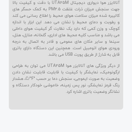
آنالایزر هوا دیواری دیجیتال
UTA25M
با دقت و کیفیت بالا
جهت سنجش میزان ذرات غلظت
PM2.5
به کمک حسگر های
کالیبره شده میزان سلامت هوای محیط را اطلاع رسانی می کند
و رطوبت و دمای محیط را نشان می دهد. این ابزار با اندازه
کوچک و وزن کمی که دارد یک نظارت گر کیفیت هوای داخلی
می باشد و مناسب کلیه محیط های اداری، گلخانه، منازل، هتل،
سینما و سایر مکان های عمومی و قادر به اتصال به درجه
ورودی هوای اتومبیل است. همچنین این دستگاه دارای باتری
قابل به شارژ از طریق پورت
USB
می باشد.
از دیگر ویژگی های آنالایزر هوا
UTA25M
می توان به طراحی
ارگونومیک، نمایشگر با کیفیت با قابلیت قابلیت نشان دادن
وضعیت به صورت ایموجی، سنجش دما بر حسب
°C/°F
، هشدار
رنگ قرمز نمایشگر، نور پس زمینه، خاموشی خودکار دستگاه و
نشانگر وضعیت باتری اشاره کرد.