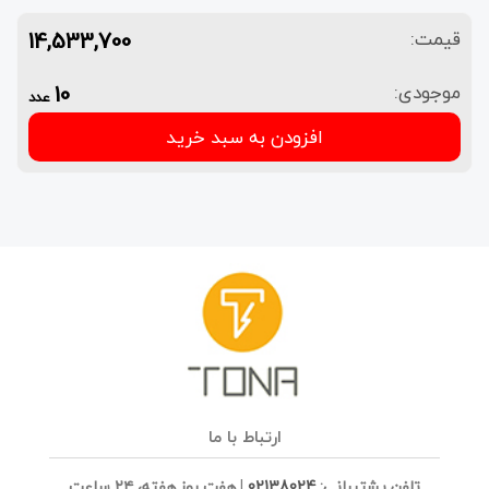
14,533,700
قیمت:
10
موجودی:
عدد
افزودن به سبد خرید
ارتباط با ما
تلفن پشتیبانی:
02138024
|
هفت روز هفته، ۲۴ ساعت