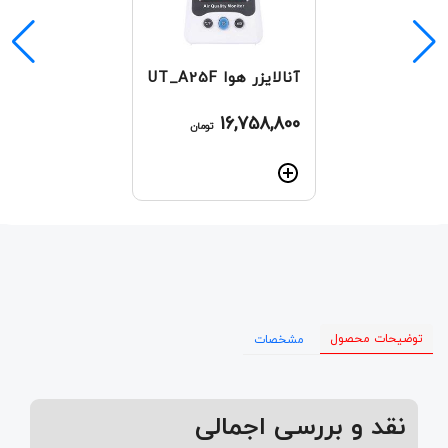
آنالایزر هوا UT_A25F
16,758,800
تومان
توضیحات محصول
مشخصات
نقد و بررسی اجمالی