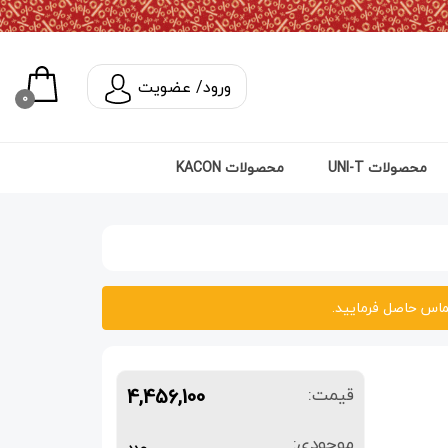
ورود/ عضویت
0
محصولات UNI-T
محصولات KACON
اس حاصل فرمایید.
4,456,100
قیمت:
موجودی:
عدد