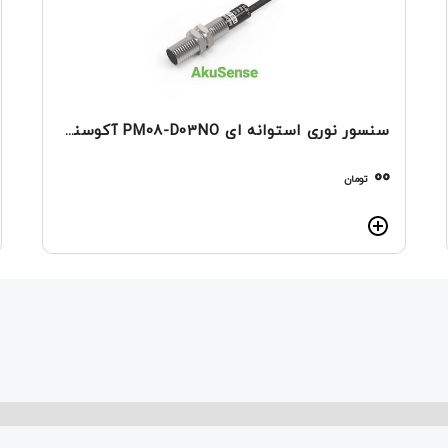
سنسور نوری استوانه ای PM08-D03NO آکوسنس
00
تومان