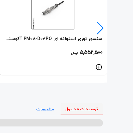
سنسور نوری استوانه ای PM08-D03PO آکوسنس
5,552,500
تومان
توضیحات محصول
مشخصات