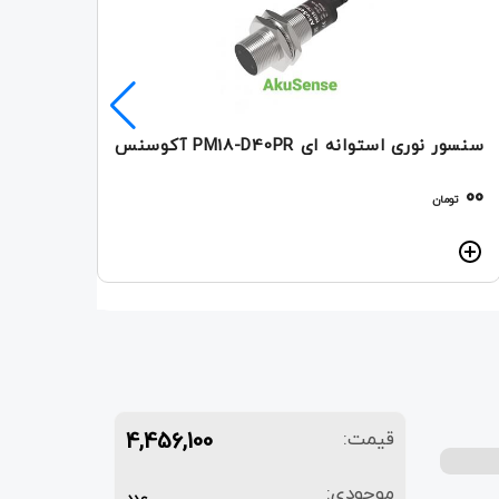
سنسور نوری استوانه ای PM18-D40PR آکوسنس
00
00
تومان
تو
4,456,100
قیمت:
موجودی:
عدد