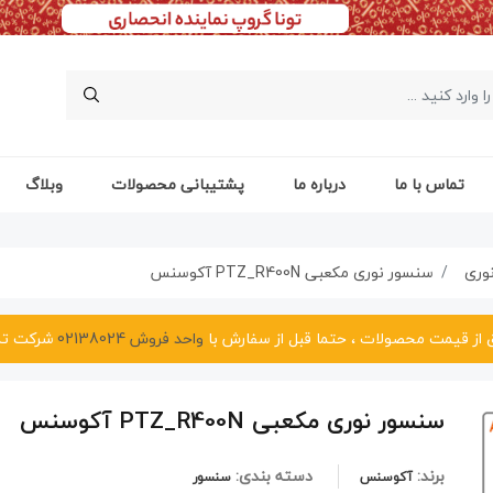
تماس با ما
درباره ما
پشتیبانی محصولات
وبلاگ
وری
سنسور نوری مکعبی PTZ_R400N آکوسنس
ق از قیمت محصولات ، حتما قبل از سفارش با
واحد فروش 02138024
شرکت تم
سنسور نوری مکعبی PTZ_R400N آکوسنس
برند:
دسته بندی:
آکوسنس
سنسور