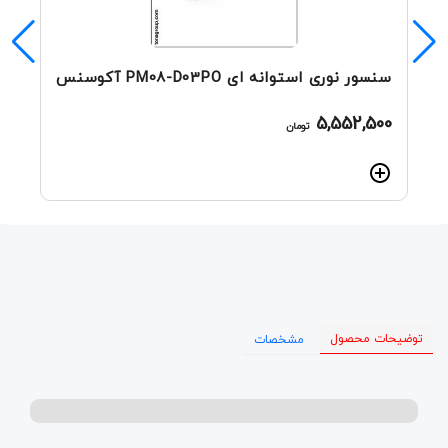
سنسور نوری استوانه ای PM08-D03PO آکوسنس
5,552,500
تومان
توضیحات محصول
مشخصات