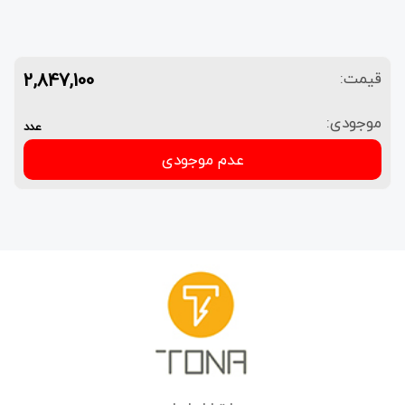
2,847,100
قیمت:
موجودی:
عدد
عدم موجودی