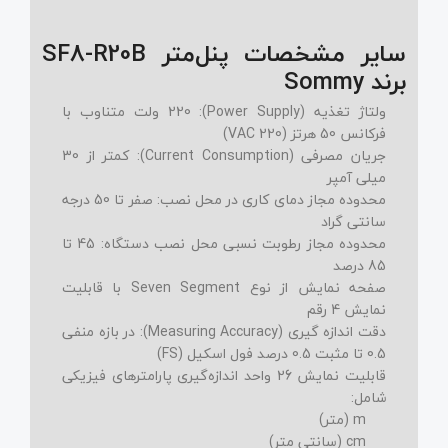
سایر مشخصات پنل‌متر SF8-R20B
برند Sommy
ولتاژ تغذیه (Power Supply): 220 ولت متناوب با
فرکانس 50 هرتز (220 VAC)
جریان مصرفی (Current Consumption): کمتر از 30
میلی آمپر
محدوده مجاز دمای کاری در محل نصب: صفر تا 50 درجه
سانتی گراد
محدوده مجاز رطوبت نسبی محل نصب دستگاه: 45 تا
85 درصد
صفحه نمایش از نوع Seven Segment با قابلیت
نمایش 4 رقم
دقت اندازه گیری (Measuring Accuracy): در بازه منفی
0.5 تا مثبت 0.5 درصد فول اسکیل (FS)
قابلیت نمایش 26 واحد اندازه‌گیری پارامترهای فیزیکی
شامل:
m (متر)
cm (سانتی متر)