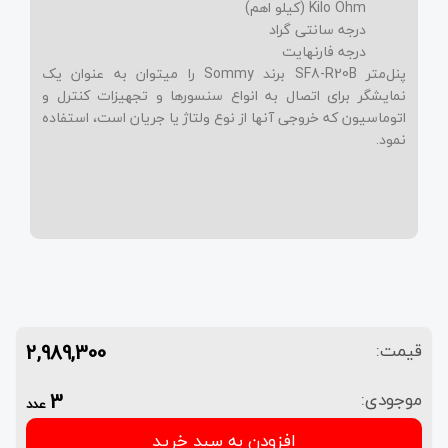
Kilo Ohm (کیلو اهم)
درجه سانتی گراد
درجه فارنهایت
پنل‌متر SF8-R20B برند Sommy را میتوان به عنوان یک
نمایشگر برای اتصال به انواع سنسورها و تجهیزات کنترل و
اتوماسیون که خروجی آنها از نوع ولتاژ یا جریان است، استفاده
نمود.
2,989,300
قیمت:
3
موجودی:
عدد
افزودن به سبد خرید