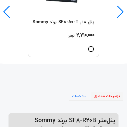
پنل‌ متر SF8-A0-T برند Sommy
2,710,000
تومان
توضیحات محصول
مشخصات
پنل‌متر SF8-R20B برند Sommy