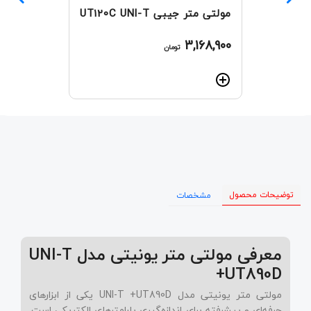
مولتی متر جیبی UT120C UNI-T
3,168,900
تومان
توضیحات محصول
مشخصات
معرفی مولتی‌ متر یونیتی مدل UNI-T
+UT890D
مولتی‌ متر یونیتی مدل UNI-T +UT890D یکی از ابزارهای
حرفه‌ای و پیشرفته برای اندازه‌گیری پارامترهای الکتریکی است.