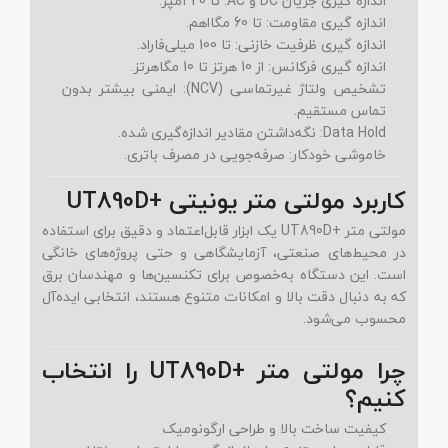
اندازه‌ گیری جریان DC و AC:
تا 20 آمپر.
اندازه‌ گیری مقاومت:
تا 60 مگااهم.
اندازه‌ گیری ظرفیت خازنی:
تا 100 میلی‌فاراد.
اندازه‌ گیری فرکانس:
از 10 هرتز تا 10 مگاهرتز.
تشخیص ولتاژ غیرتماسی (NCV):
ایمنی بیشتر بدون
تماس مستقیم.
Data Hold:
نگه‌داشتن مقادیر اندازه‌گیری شده.
خاموشی خودکار:
صرفه‌جویی در مصرف باتری.
کاربرد مولتی‌ متر یونیتی +UT890D
مولتی‌ متر +UT890D یک ابزار قابل‌اعتماد و دقیق برای استفاده
در محیط‌های صنعتی، آزمایشگاهی و حتی پروژه‌های خانگی
است. این دستگاه به‌خصوص برای تکنسین‌ها و مهندسان برق
که به دنبال دقت بالا و امکانات متنوع هستند، انتخابی ایده‌آل
محسوب می‌شود.
چرا مولتی‌ متر +UT890D را انتخاب
کنیم؟
کیفیت ساخت بالا و طراحی ارگونومیک