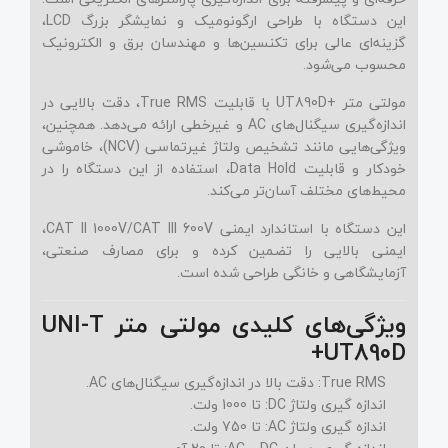
این دستگاه با طراحی ارگونومیک و نمایشگر بزرگ LCD،
گزینه‌ای عالی برای تکنسین‌ها و مهندسان برق و الکترونیک
محسوب می‌شود.
مولتی‌ متر +UT890D با قابلیت True RMS، دقت بالایی در
اندازه‌گیری سیگنال‌های AC و غیرخطی ارائه می‌دهد. همچنین،
ویژگی‌هایی مانند تشخیص ولتاژ غیرتماسی (NCV)، خاموشی
خودکار و قابلیت Data Hold، استفاده از این دستگاه را در
محیط‌های مختلف آسان‌تر می‌کند.
این دستگاه با استاندارد ایمنی CAT II 1000V/CAT III 600V،
ایمنی بالایی را تضمین کرده و برای مصارف صنعتی،
آزمایشگاهی و خانگی طراحی شده است.
ویژگی‌های کلیدی مولتی‌ متر UNI-T
+UT890D
True RMS:
دقت بالا در اندازه‌گیری سیگنال‌های AC.
اندازه‌ گیری ولتاژ DC:
تا 1000 ولت.
اندازه‌ گیری ولتاژ AC:
تا 750 ولت.