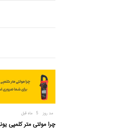
مد روز
5 ماه قبل
چرا مولتی متر کلمپی یون